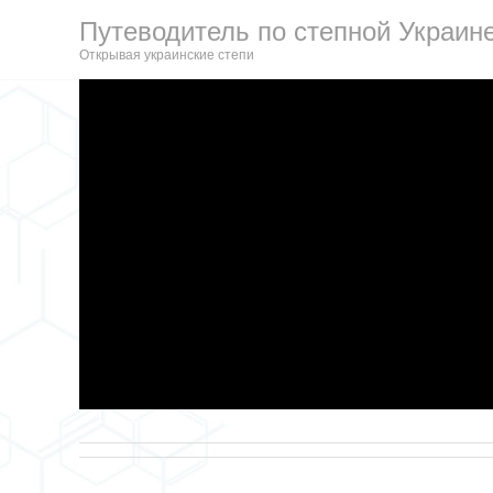
Путеводитель по степной Украин
Открывая украинские степи