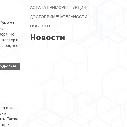
АСТАНА
ПРИМОРЬЕ
ТУРЦИЯ
ДОСТОПРИМЕЧАТЕЛЬНОСТИ
 Крым от
НОВОСТИ
ля
моря. Но
Новости
, костер и
ется, все
одробнее
езд или
ых в
ить. Также
яторе