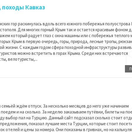
, походы Кавказ
мских гор раскинулась вдоль всего южного побережья полуострова
стополя. Для многих горный Крым так и остается красивым фоном д
жем который радует глаз с окна машины или с побережья теплого 
торых Крым в первую очередь, горы, природа, лесные тропы, рюкзак
ой жизни. С каждым годом сфера походной инфраструктуры развива
туристов можно встретить в горах Крыма. Среди них встречаются
ы, велотуристы,...
П
 семьёй ждём отпуск. За несколько месяцев до него уже начинаем
 поедем и на сколько. За неделю заказываем путёвки, билеты на по
оду выбор пал на Турцию. Данный сайт подсказал сколько стоит отд
 предложения, показал лучшие места Турции, которые стоит посет
ок отелей и цены за номера. Они показаны в гривнах, но на калькул