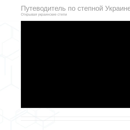
Путеводитель по степной Украин
Открывая украинские степи